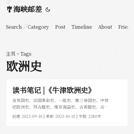
🎐
🎐海峡邮差
🎐
Search
Category
Post
Timeline
About
Friend
主页
»
Tags
🫧
欧洲史
🩵
读书笔记 |《牛津欧洲史》
🎐
含英国史、法国革命史、一战史、第三帝国史、中世
纪欧洲史、拜占庭史、维京海盗史、古希腊史、古罗
马史。
创建:
2023-09-10
| 更新: 2023-10-15 | 字数: 2280字