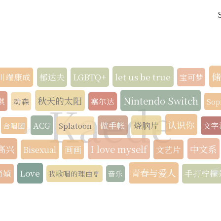
储
let us be true
川端康成
郁达夫
LGBTQ+
宝可梦
秋天的太阳
Nintendo Switch
Kaede
祺
动森
塞尔达
Sop
认识你
ACG
做手帐
烧脑片
Splatoon
文字
合唱团
🪼
高兴
I love myself
中文系
Bisexual
画画
文艺片
青春与爱人
Love
简媜
手打柠檬
我歌唱的理由
音乐
