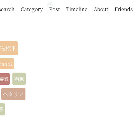
Search
Category
Post
Timeline
About
Friends
🧊
物柜
rano2
狗狗
游戏
ヘタリア
茶
