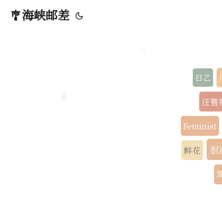
🎐海峡邮差
🪼
日乙
汪曾
🪼
Feminist
很
鲜花