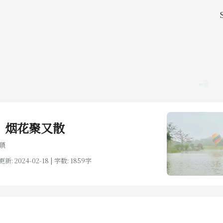
🪼
🎐
18｜烟花聚又散
顺
 更新: 2024-02-18 | 字数: 1859字
🐬