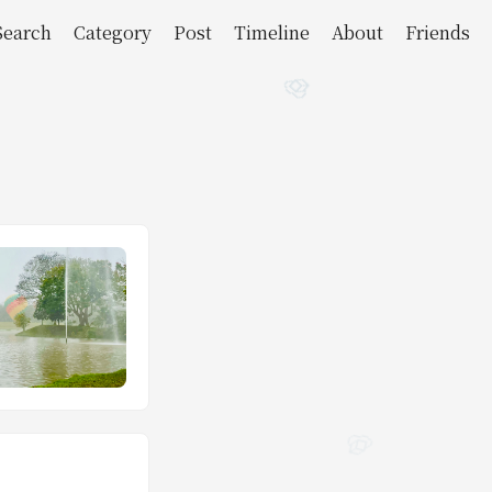
Search
Category
Post
Timeline
About
Friends
🧊
🪼
🧊