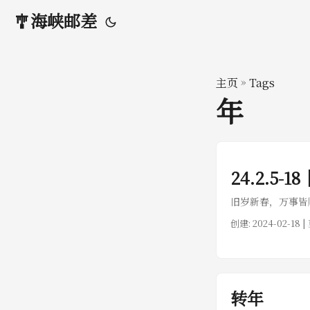
🎐海峡邮差
主页
»
Tags
年
24.2.5-
旧岁新春，万事皆
创建:
2024-02-18
|
转年