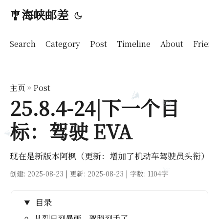
🎐海峡邮差
🩵
Search
Category
Post
Timeline
About
Friend
主页
»
Post
25.8.4-24|下一个目
🐬
标：驾驶 EVA
🧊
🐬
现在是新版本阿枫（更新：增加了机动车驾驶员头衔）
创建:
2025-08-23
| 更新: 2025-08-23 | 字数: 1104字
🐬
目录
从烈日到暴雨，驾照到手了