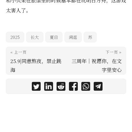
和小贝呆在旅馆里的时候基本都在玩明日方舟，这游戏
太害人了。
2025
长大
夏日
闲逛
苏
« 上一页
下一页 »
25.9|同意熬夜，禁止跳
三周年｜祝愿你，在文
海
字里安心