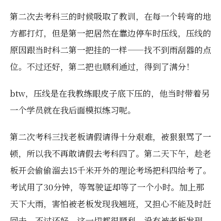
第二次去考科三的时候吸取了教训，在每一个转弯的地
方都打灯，但是第一把居然在靠边停车时压线，压线的
原因跟当时科二第一把挂的一样——找不到雨刮器的点
位。不过还好，第二把也顺利通过，得到了满分！
btw，压线是在我教练眼皮子底下压的，他当时带着另
一个学员就在我后面模拟练习呢。
第二次考科三找老板请假请得十分艰难，被狠狠骂了一
顿，所以我不再敢请假去考科四了。第二天下午，趁老
板开会偷偷溜去15千米开外的理论考场把科四给考了。
考试用了30分钟，等驾驶证却等了一个小时。加上那
天下大雨，害怕被老板发现我翘班，又担心不能及时赶
回去。不过还好，这一切都很顺利，没有被老板发现，